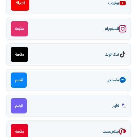
يوتيوب
اشتراك
انستجرام
متابعة
تيك توك
متابعة
ماسنجر
انضم
فايبر
انضم
بينتيريست
متابعة