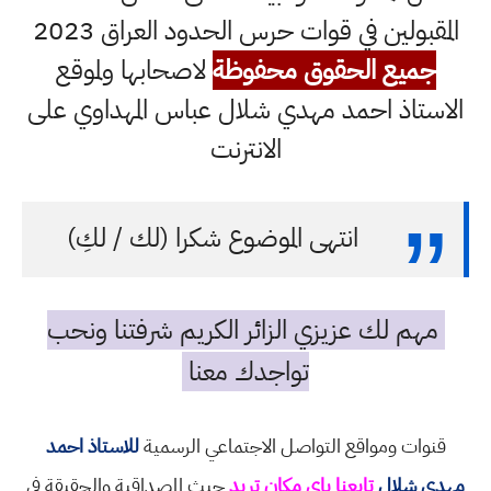
المقبولين في قوات حرس الحدود العراق 2023
جميع الحقوق محفوظة
لاصحابها ولموقع
الاستاذ احمد مهدي شلال عباس المهداوي على
الانترنت
انتهى الموضوع شكرا (لك / لكِ)
مهم لك عزيزي الزائر الكريم شرفتنا ونحب
تواجدك معنا
قنوات ومواقع التواصل الاجتماعي الرسمية
للاستاذ احمد
مهدي شلال
تابعنا باي مكان تريد
حيث المصداقية والحقيقة في