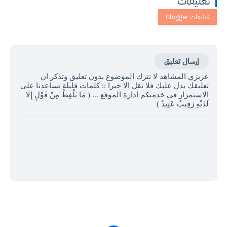
تعليقات
إرسال تعليق
عزيزي المشاهد لا تترك الموضوع بدون تعليق وتذكر ان
تعليقك يدل عليك فلا تقل الا خيرا :: كلمات قليلة تساعدنا على
الاستمرار في خدمتكم ادارة الموقع ... ( مَا يَلْفِظُ مِنْ قَوْلٍ إِلا
لَدَيْهِ رَقِيبٌ عَتِيدٌ )