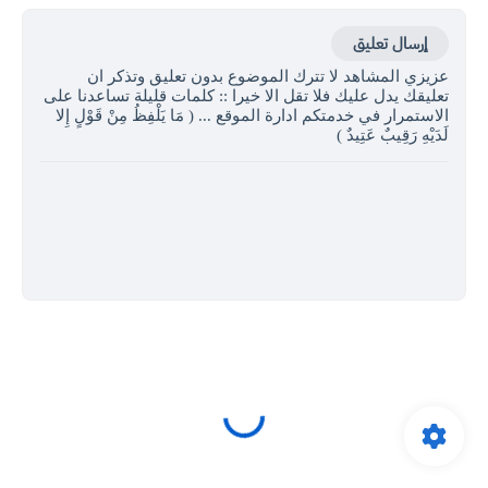
إرسال تعليق
عزيزي المشاهد لا تترك الموضوع بدون تعليق وتذكر ان
تعليقك يدل عليك فلا تقل الا خيرا :: كلمات قليلة تساعدنا على
الاستمرار في خدمتكم ادارة الموقع ... ( مَا يَلْفِظُ مِنْ قَوْلٍ إِلا
لَدَيْهِ رَقِيبٌ عَتِيدٌ )