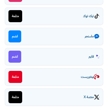
تيك توك
متابعة
ماسنجر
انضم
فايبر
انضم
بينتيريست
متابعة
منصة X
متابعة