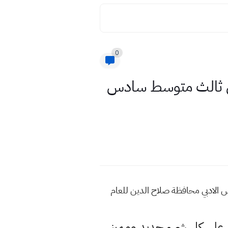
0
ائي ثالث متوسط سادس
س الادبي محافظة صلاح الدين للعام
لى كل شيء جديد ومميز