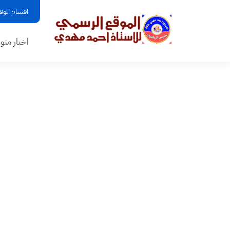
اقسام الموق
اخبار منو