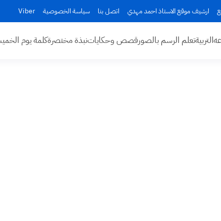
ع
ارشيف موقع الاستاذ احمد مهدي
اتصل بنا
سياسة الخصوصية
Viber
عه
التربية
تعلم الرسم بالصور
قصص وحكايات
نبذة مختصرة
كلمة يوم الخم