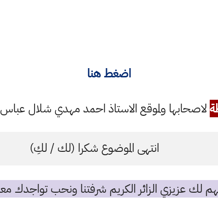
اضغط هنا
ة
لاصحابها ولموقع الاستاذ احمد مهدي شلال عباس ال
انتهى الموضوع شكرا (لك / لكِ)
م لك عزيزي الزائر الكريم شرفتنا ونحب تواجدك معن