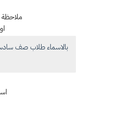
ملاحظة : ف
اوقا
بالاسماء طلاب صف سادس ا
اسم