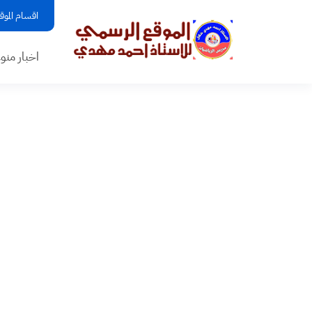
اقسام الموق
اخبار منو