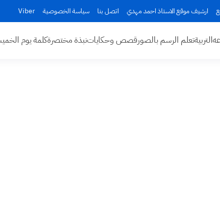
ع
ارشيف موقع الاستاذ احمد مهدي
اتصل بنا
سياسة الخصوصية
Viber
عه
التربية
تعلم الرسم بالصور
قصص وحكايات
نبذة مختصرة
كلمة يوم الخم