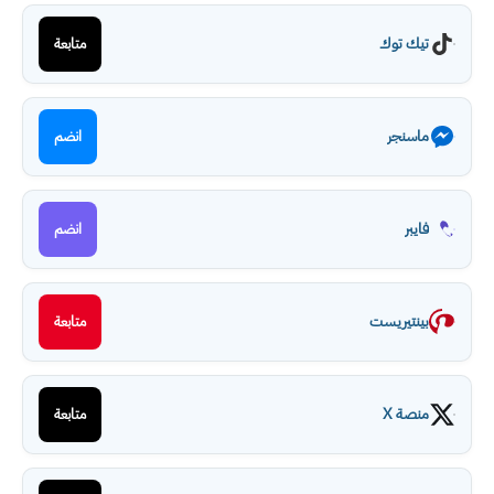
تيك توك
متابعة
ماسنجر
انضم
فايبر
انضم
بينتيريست
متابعة
منصة X
متابعة