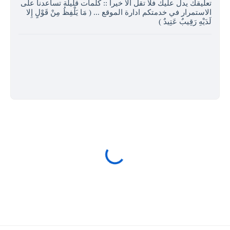
تعليقك يدل عليك فلا تقل الا خيرا :: كلمات قليلة تساعدنا على
الاستمرار في خدمتكم ادارة الموقع ... ( مَا يَلْفِظُ مِنْ قَوْلٍ إِلا
لَدَيْهِ رَقِيبٌ عَتِيدٌ )