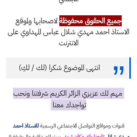
جميع الحقوق محفوظة
لاصحابها ولموقع
الاستاذ احمد مهدي شلال عباس المهداوي على
الانترنت
انتهى الموضوع شكرا (لك / لكِ)
مهم لك عزيزي الزائر الكريم شرفتنا ونحب
تواجدك معنا
قنوات ومواقع التواصل الاجتماعي الرسمية
للاستاذ احمد
مهدي شلال
تابعنا باي مكان تريد
حيث المصداقية والحقيقة في