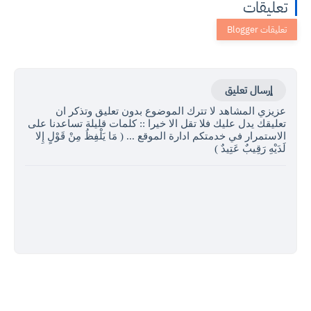
تعليقات
إرسال تعليق
عزيزي المشاهد لا تترك الموضوع بدون تعليق وتذكر ان
تعليقك يدل عليك فلا تقل الا خيرا :: كلمات قليلة تساعدنا على
الاستمرار في خدمتكم ادارة الموقع ... ( مَا يَلْفِظُ مِنْ قَوْلٍ إِلا
لَدَيْهِ رَقِيبٌ عَتِيدٌ )