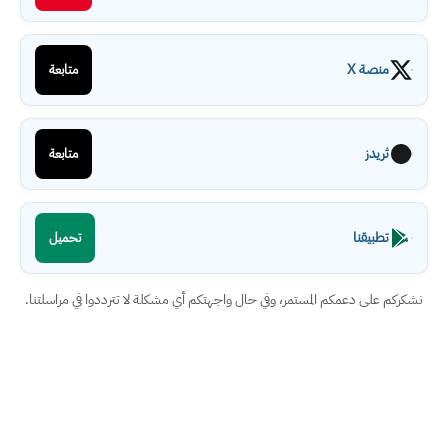
منصة X
متابعة
ثريدز
متابعة
تطبيقنا
تحميل
نشكركم على دعمكم المستمر، وفي حال واجهتكم أي مشكلة لا تترددوا في مراسلتنا.