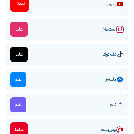
يوتيوب
اشتراك
انستجرام
متابعة
تيك توك
متابعة
ماسنجر
انضم
فايبر
انضم
بينتيريست
متابعة