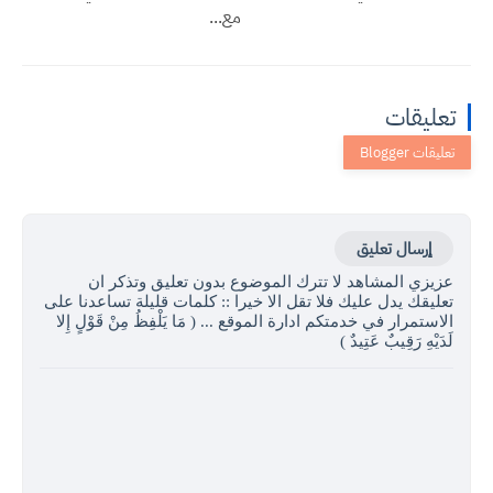
مع...
تعليقات
إرسال تعليق
عزيزي المشاهد لا تترك الموضوع بدون تعليق وتذكر ان
تعليقك يدل عليك فلا تقل الا خيرا :: كلمات قليلة تساعدنا على
الاستمرار في خدمتكم ادارة الموقع ... ( مَا يَلْفِظُ مِنْ قَوْلٍ إِلا
لَدَيْهِ رَقِيبٌ عَتِيدٌ )