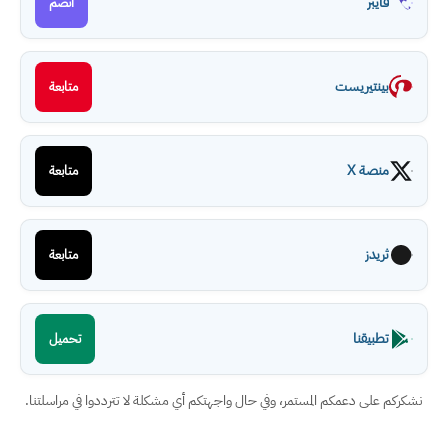
فايبر
انضم
بينتيريست
متابعة
منصة X
متابعة
ثريدز
متابعة
تطبيقنا
تحميل
نشكركم على دعمكم المستمر، وفي حال واجهتكم أي مشكلة لا تترددوا في مراسلتنا.