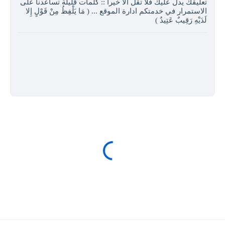
تعليقك يدل عليك فلا تقل الا خيرا :: كلمات قليلة تساعدنا على
الاستمرار في خدمتكم ادارة الموقع ... ( مَا يَلْفِظُ مِنْ قَوْلٍ إِلا
لَدَيْهِ رَقِيبٌ عَتِيدٌ )