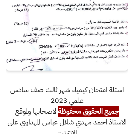
اسئلة امتحان كيمياء شهر ثالث صف سادس
علمي 2023
جميع الحقوق محفوظة
لاصحابها ولموقع
الاستاذ احمد مهدي شلال عباس المهداوي على
الانترنت