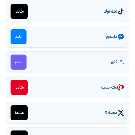
تيك توك
متابعة
ماسنجر
انضم
فايبر
انضم
بينتيريست
متابعة
منصة X
متابعة