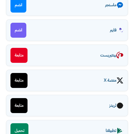
ماسنجر
انضم
فايبر
انضم
بينتيريست
متابعة
منصة X
متابعة
ثريدز
متابعة
تطبيقنا
تحميل