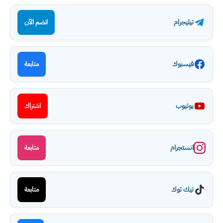
تيليجرام
انضم الآن
فيسبوك
متابعة
يوتيوب
اشتراك
انستجرام
متابعة
تيك توك
متابعة