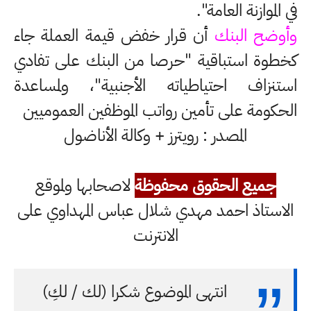
في الموازنة العامة".
وأوضح البنك
أن قرار خفض قيمة العملة جاء
كخطوة استباقية "حرصا من البنك على تفادي
استنزاف احتياطياته الأجنبية"، ولمساعدة
الحكومة على تأمين رواتب الموظفين العموميين
المصدر : رويترز + وكالة الأناضول
جميع الحقوق محفوظة
لاصحابها ولموقع
الاستاذ احمد مهدي شلال عباس المهداوي على
الانترنت
انتهى الموضوع شكرا (لك / لكِ)