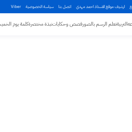
ع
ارشيف موقع الاستاذ احمد مهدي
اتصل بنا
سياسة الخصوصية
Viber
عه
التربية
تعلم الرسم بالصور
قصص وحكايات
نبذة مختصرة
كلمة يوم الخم