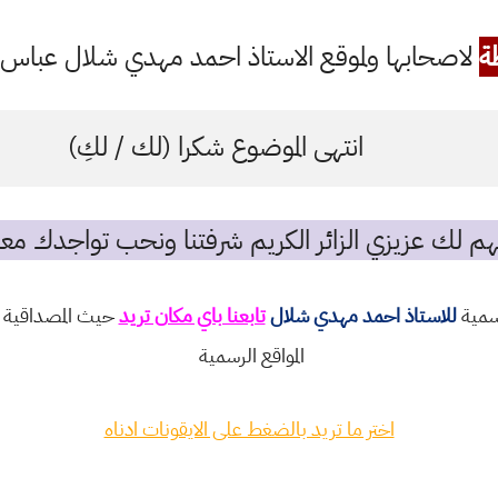
ة
لاصحابها ولموقع الاستاذ احمد مهدي شلال عباس ال
انتهى الموضوع شكرا (لك / لكِ)
م لك عزيزي الزائر الكريم شرفتنا ونحب تواجدك معن
رسمية
للاستاذ احمد مهدي شلال
تابعنا باي مكان تريد
حيث المصداقية و
المواقع الرسمية
اختر ما تريد بالضغط على الايقونات ادناه