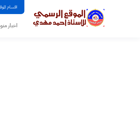
اقسام الموق
اخبار منو