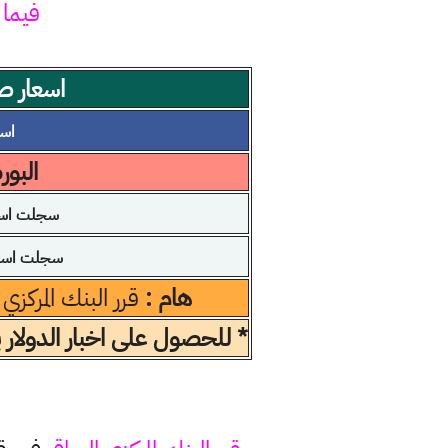
فيما 
اسعار صر
اسعا
البو
سجلت اسعا
سجلت اسعار
هام :
قرر البنك المركزي
* للحصول على اخبار الدولار 