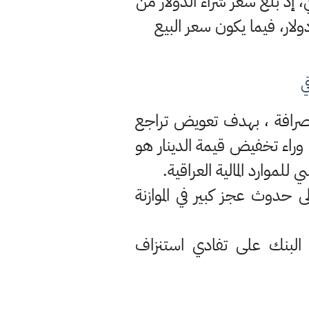
 إذ بلغ سعر شراء الدولار من
عر بيعه للمصارف فقد حُدِّد بـ(1460) ديناراً لكلّ دولار، فيما يكون سعر البيع
ي
الصرافة ، بهدف تعويض تراجع
 وراء تخفيض قيمة الدينار هو
 حدوث عجز كبير في الموازنة
لبنك على تفادي استنزاف