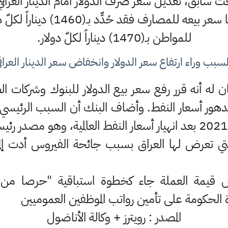
 سابق، تعديل سعر صرف الدولار أمام الدينار العراقي،
وزارة الماليَّة 1450 ديناراً، أما س
للمواطن بـ(1470) ديناراً لكلّ دولار.
لسبب وراء ارتفاع سعر الدولار وانخفاض سعر الدينار العراق
ن له أنه قرر رفع سعر بيع الدولار للبنوك وشركات 
 تدهور أسعار النفط. وأضاف البنك أن السبب الرئيسي
 التي تعرض لها العراق بسبب جائحة الفيروس أدت إلى
قيمة العملة جاء كخطوة استباقية "حرصا من ا
دة الحكومة على تأمين رواتب الموظفين العموميين
المصدر : رويترز + وكالة الأناضول