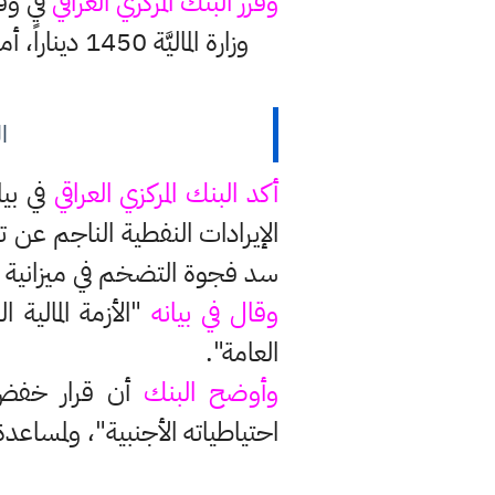
وقرر البنك المركزي العراقي
في وقت
ا
أكد البنك المركزي العراقي
في بيا
الإيرادات النفطية الناجم عن
سد فجوة التضخم في ميزانية 2021 بعد انهيار أسعار النفط العالمية، وهو مصدر رئيسي للموارد المالية العراقية.
وقال في بيانه
"الأزمة المالية
العامة".
وأوضح البنك
أن قرار خفض 
احتياطياته الأجنبية"، ولمساع