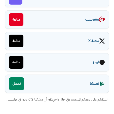
بينتيريست
متابعة
منصة X
متابعة
ثريدز
متابعة
تطبيقنا
تحميل
نشكركم على دعمكم المستمر، وفي حال واجهتكم أي مشكلة لا تترددوا في مراسلتنا.