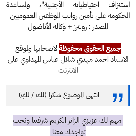
استنزاف احتياطياته الأجنبية"، ولمساعدة
الحكومة على تأمين رواتب الموظفين العموميين
المصدر : رويترز + وكالة الأناضول
جميع الحقوق محفوظة
لاصحابها ولموقع
الاستاذ احمد مهدي شلال عباس المهداوي على
الانترنت
انتهى الموضوع شكرا (لك / لكِ)
مهم لك عزيزي الزائر الكريم شرفتنا ونحب
تواجدك معنا