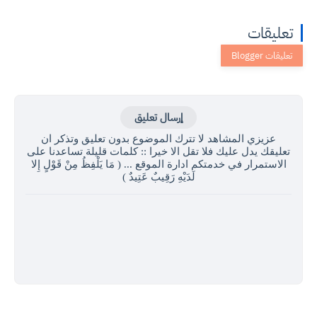
تعليقات
إرسال تعليق
عزيزي المشاهد لا تترك الموضوع بدون تعليق وتذكر ان
تعليقك يدل عليك فلا تقل الا خيرا :: كلمات قليلة تساعدنا على
الاستمرار في خدمتكم ادارة الموقع ... ( مَا يَلْفِظُ مِنْ قَوْلٍ إِلا
لَدَيْهِ رَقِيبٌ عَتِيدٌ )