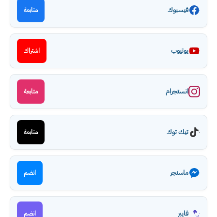
فيسبوك
متابعة
يوتيوب
اشتراك
انستجرام
متابعة
تيك توك
متابعة
ماسنجر
انضم
فايبر
انضم