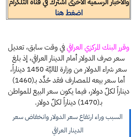
والاخبار الرسمية الاخرى اشترك في قناة التلكرام
اضغط هنا
وقرر البنك المركزي العراقي
في وقت سابق، تعديل
سعر صرف الدولار أمام الدينار العراقي، إذ بلغ
سعر شراء الدولار من وزارة الماليَّة 1450 ديناراً،
أما سعر بيعه للمصارف فقد حُدِّد بـ(1460)
ديناراً لكلّ دولار، فيما يكون سعر البيع للمواطن
بـ(1470) ديناراً لكلّ دولار.
السبب وراء ارتفاع سعر الدولار وانخفاض سعر
الدينار العراقي