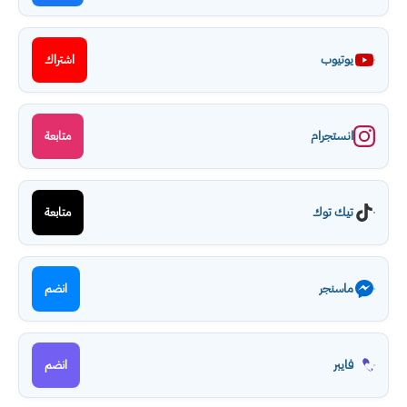
يوتيوب
اشتراك
انستجرام
متابعة
تيك توك
متابعة
ماسنجر
انضم
فايبر
انضم