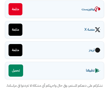
بينتيريست
متابعة
منصة X
متابعة
ثريدز
متابعة
تطبيقنا
تحميل
نشكركم على دعمكم المستمر، وفي حال واجهتكم أي مشكلة لا تترددوا في مراسلتنا.