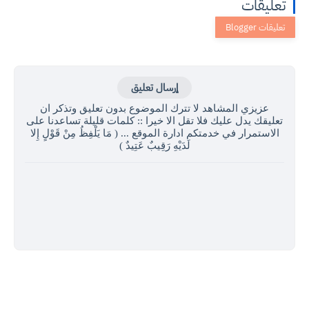
تعليقات
إرسال تعليق
عزيزي المشاهد لا تترك الموضوع بدون تعليق وتذكر ان
تعليقك يدل عليك فلا تقل الا خيرا :: كلمات قليلة تساعدنا على
الاستمرار في خدمتكم ادارة الموقع ... ( مَا يَلْفِظُ مِنْ قَوْلٍ إِلا
لَدَيْهِ رَقِيبٌ عَتِيدٌ )