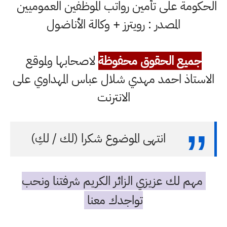
الحكومة على تأمين رواتب الموظفين العموميين
المصدر : رويترز + وكالة الأناضول
جميع الحقوق محفوظة
لاصحابها ولموقع
الاستاذ احمد مهدي شلال عباس المهداوي على
الانترنت
انتهى الموضوع شكرا (لك / لكِ)
مهم لك عزيزي الزائر الكريم شرفتنا ونحب
تواجدك معنا