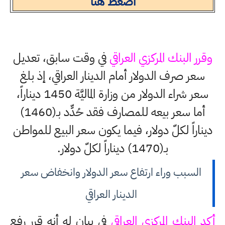
اضغط هنا
وقرر البنك المركزي العراقي
في وقت سابق، تعديل
سعر صرف الدولار أمام الدينار العراقي، إذ بلغ
سعر شراء الدولار من وزارة الماليَّة 1450 ديناراً،
أما سعر بيعه للمصارف فقد حُدِّد بـ(1460)
ديناراً لكلّ دولار، فيما يكون سعر البيع للمواطن
بـ(1470) ديناراً لكلّ دولار.
السبب وراء ارتفاع سعر الدولار وانخفاض سعر
الدينار العراقي
أكد البنك المركزي العراقي
في بيان له أنه قرر رفع