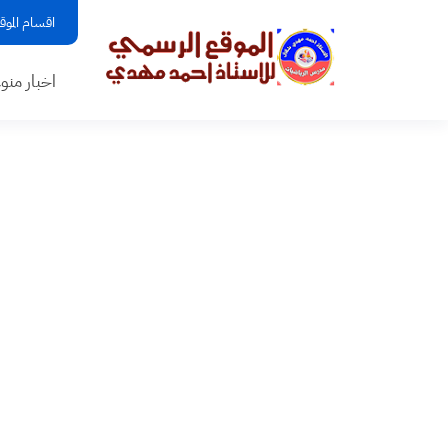
اقسام الموق
اخبار منو