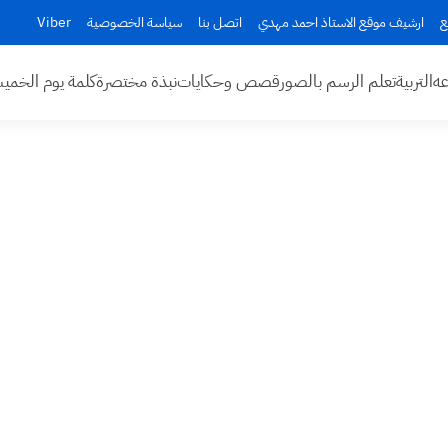
ع
ارشيف موقع الاستاذ احمد مهدي
اتصل بنا
سياسة الخصوصية
Viber
عه
التربية
تعلم الرسم بالصور
قصص وحكايات
نبذة مختصرة
كلمة يوم الخم