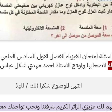
اسئلة امتحان الفيزياء الفصل الاول السادس العلمي
ة
لاصحابها ولموقع الاستاذ احمد مهدي شلال عباس ال
انتهى الموضوع شكرا (لك / لكِ)
م لك عزيزي الزائر الكريم شرفتنا ونحب تواجدك معن