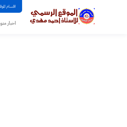
اقسام الموق
اخبار منو