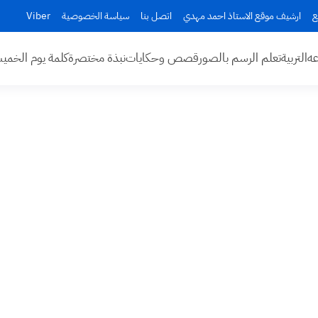
ع
ارشيف موقع الاستاذ احمد مهدي
اتصل بنا
سياسة الخصوصية
Viber
عه
التربية
تعلم الرسم بالصور
قصص وحكايات
نبذة مختصرة
كلمة يوم الخم