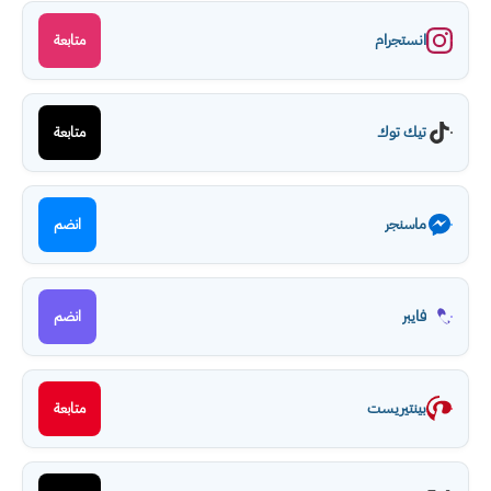
انستجرام
متابعة
تيك توك
متابعة
ماسنجر
انضم
فايبر
انضم
بينتيريست
متابعة