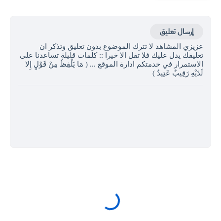
إرسال تعليق
عزيزي المشاهد لا تترك الموضوع بدون تعليق وتذكر ان
تعليقك يدل عليك فلا تقل الا خيرا :: كلمات قليلة تساعدنا على
الاستمرار في خدمتكم ادارة الموقع ... ( مَا يَلْفِظُ مِنْ قَوْلٍ إِلا
لَدَيْهِ رَقِيبٌ عَتِيدٌ )