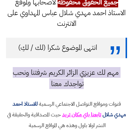
جميع الحقوق محفوظة
لاصحابها ولموقع
الاستاذ احمد مهدي شلال عباس المهداوي على
الانترنت
انتهى الموضوع شكرا (لك / لكِ)
مهم لك عزيزي الزائر الكريم شرفتنا ونحب
تواجدك معنا
قنوات ومواقع التواصل الاجتماعي الرسمية
للاستاذ احمد
مهدي شلال
تابعنا باي مكان تريد
حيث المصداقية والحقيقة في
النشر اولا باول وهذه هي المواقع الرسمية