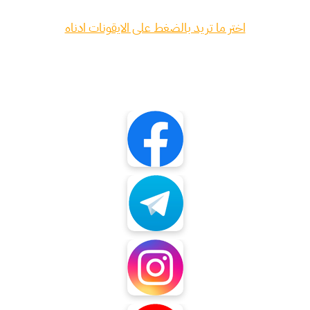
اختر ما تريد بالضغط على الايقونات ادناه