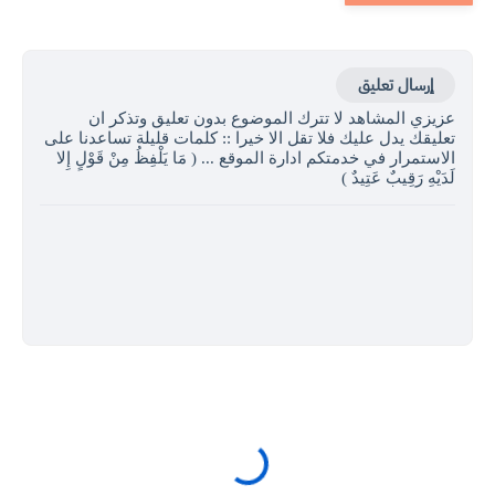
إرسال تعليق
عزيزي المشاهد لا تترك الموضوع بدون تعليق وتذكر ان
تعليقك يدل عليك فلا تقل الا خيرا :: كلمات قليلة تساعدنا على
الاستمرار في خدمتكم ادارة الموقع ... ( مَا يَلْفِظُ مِنْ قَوْلٍ إِلا
لَدَيْهِ رَقِيبٌ عَتِيدٌ )