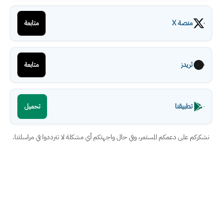
منصة X
متابعة
ثريدز
متابعة
تطبيقنا
تحميل
نشكركم على دعمكم المستمر، وفي حال واجهتكم أي مشكلة لا تترددوا في مراسلتنا.