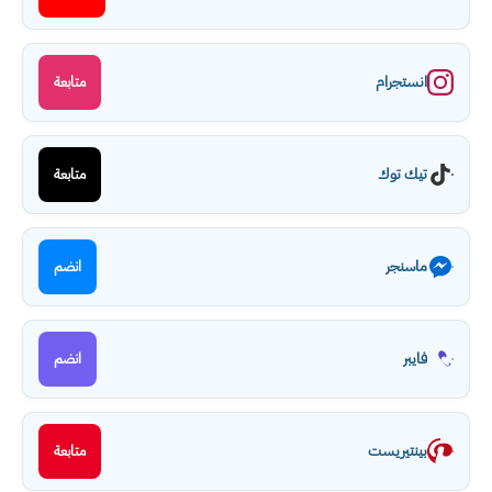
انستجرام
متابعة
تيك توك
متابعة
ماسنجر
انضم
فايبر
انضم
بينتيريست
متابعة