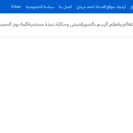
ع
ارشيف موقع الاستاذ احمد مهدي
اتصل بنا
سياسة الخصوصية
Viber
عه
التربية
تعلم الرسم بالصور
قصص وحكايات
نبذة مختصرة
كلمة يوم الخم