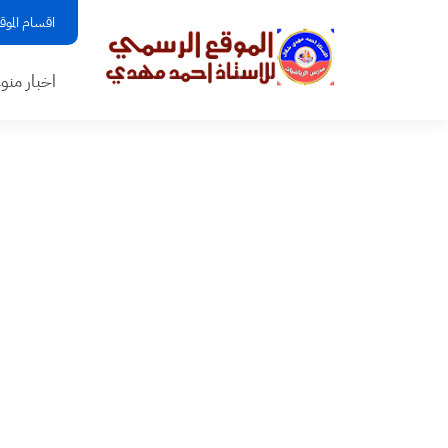
اقسام الموق
اخبار منو