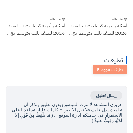
منذ عام
منذ عام
أسئلة وأجوبة كيمياء نصف السنة
أسئلة وأجوبة كيمياء نصف السنة
2026 للصف ثالث متوسط مع...
2026 للصف ثالث متوسط مع...
تعليقات
إرسال تعليق
عزيزي المشاهد لا تترك الموضوع بدون تعليق وتذكر ان
تعليقك يدل عليك فلا تقل الا خيرا :: كلمات قليلة تساعدنا على
الاستمرار في خدمتكم ادارة الموقع ... ( مَا يَلْفِظُ مِنْ قَوْلٍ إِلا
لَدَيْهِ رَقِيبٌ عَتِيدٌ )