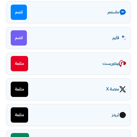
ماسنجر
انضم
فايبر
انضم
بينتيريست
متابعة
منصة X
متابعة
ثريدز
متابعة