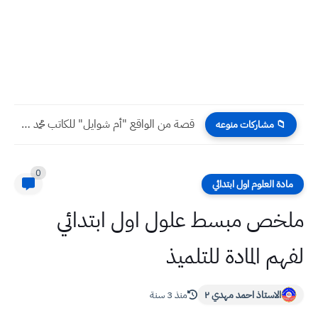
قصة من الواقع "أم شوايل" للكاتب محمد طه
📁 مشاركات منوعه
0
مادة العلوم اول ابتدائي
ملخص مبسط علول اول ابتدائي
لفهم المادة للتلميذ
الاستاذ احمد مهدي ٢
منذ 3 سنة