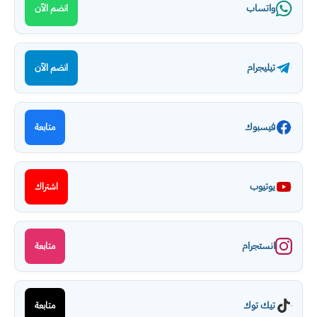
واتساب
انضم الآن
تيليجرام
انضم الآن
فيسبوك
متابعة
يوتيوب
اشتراك
انستجرام
متابعة
تيك توك
متابعة