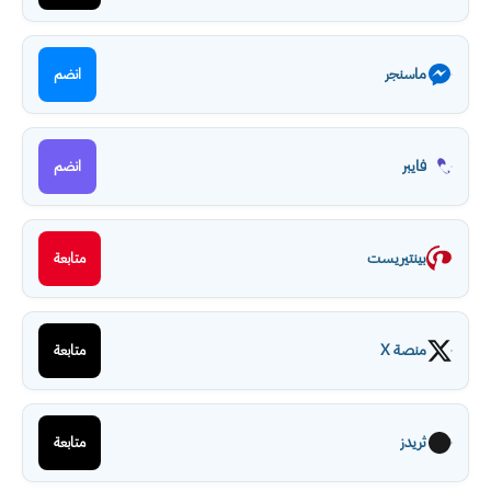
ماسنجر
انضم
فايبر
انضم
بينتيريست
متابعة
منصة X
متابعة
ثريدز
متابعة