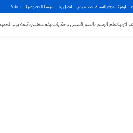
ع
ارشيف موقع الاستاذ احمد مهدي
اتصل بنا
سياسة الخصوصية
Viber
عه
التربية
تعلم الرسم بالصور
قصص وحكايات
نبذة مختصرة
كلمة يوم الخم