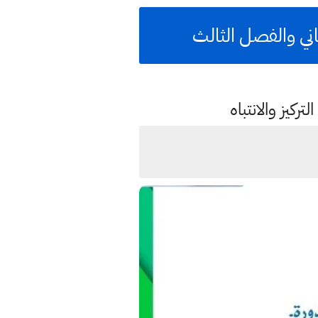
اني والفصل الثالث
ركيز والانتباه