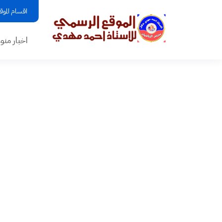
اقسام الموق
اخبار منو