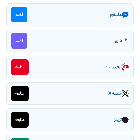
ماسنجر
انضم
فايبر
انضم
بينتيريست
متابعة
منصة X
متابعة
ثريدز
متابعة