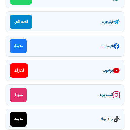
تيليجرام
انضم الآن
فيسبوك
متابعة
يوتيوب
اشتراك
انستجرام
متابعة
تيك توك
متابعة