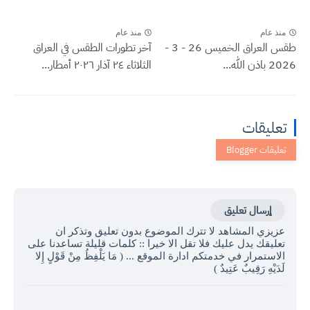
منذ عام
منذ عام
طقس العراق الخميس 26 - 3 -
آخر تطورات الطقس في العراق
2026 باذن الله...
الثلاثاء ٢٤ آذار ٢٠٢٦ أمطار...
تعليقات
إرسال تعليق
عزيزي المشاهد لا تترك الموضوع بدون تعليق وتذكر ان
تعليقك يدل عليك فلا تقل الا خيرا :: كلمات قليلة تساعدنا على
الاستمرار في خدمتكم ادارة الموقع ... ( مَا يَلْفِظُ مِنْ قَوْلٍ إِلا
لَدَيْهِ رَقِيبٌ عَتِيدٌ )