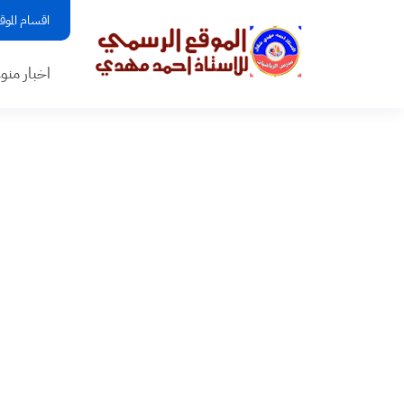
اقسام الموق
اخبار منو