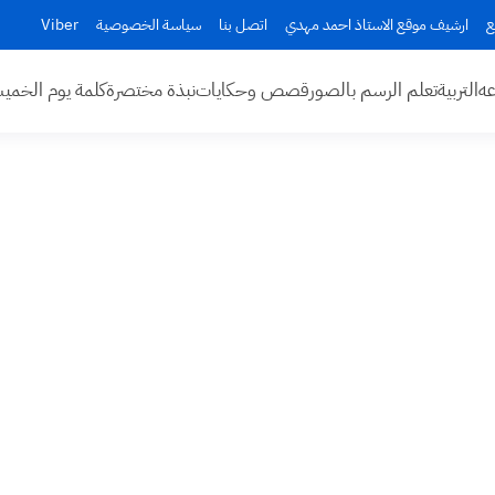
ع
ارشيف موقع الاستاذ احمد مهدي
اتصل بنا
سياسة الخصوصية
Viber
عه
التربية
تعلم الرسم بالصور
قصص وحكايات
نبذة مختصرة
كلمة يوم الخم