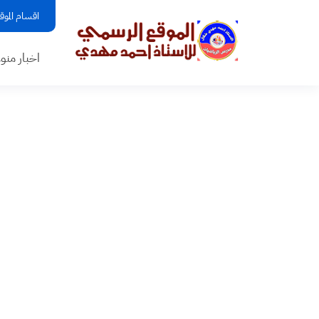
اقسام الموق
اخبار منو