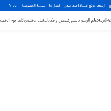
ع
ارشيف موقع الاستاذ احمد مهدي
اتصل بنا
سياسة الخصوصية
Viber
عه
التربية
تعلم الرسم بالصور
قصص وحكايات
نبذة مختصرة
كلمة يوم الخم