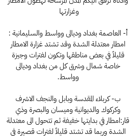
وادناه نرفق اليكم المدن المرشحة لهطول الامطار
وغزارتها
أ- العاصمة بغداد وديالى وواسط والسليمانية :
امطار معتدلة الشدة وقد تشتد غزارة الامطار
قليلاً في بعض مناطقها وتكون لفترات وجيزة
خاصة شمال وشرق كل من بغداد وديالى
وواسط.
ب- كربلاء المقدسة وبابل والنجف الاشرف
وكركوك والديوانية وميسان والبصرة وذي
قار:امطار في بدايتها خفيفة ثم تتحول الى معتدلة
الشدة وربما قد تشتد قليلاً لفترات قصيرة في