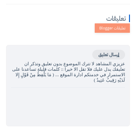
تعليقات
إرسال تعليق
عزيزي المشاهد لا تترك الموضوع بدون تعليق وتذكر ان
تعليقك يدل عليك فلا تقل الا خيرا :: كلمات قليلة تساعدنا على
الاستمرار في خدمتكم ادارة الموقع ... ( مَا يَلْفِظُ مِنْ قَوْلٍ إِلا
لَدَيْهِ رَقِيبٌ عَتِيدٌ )