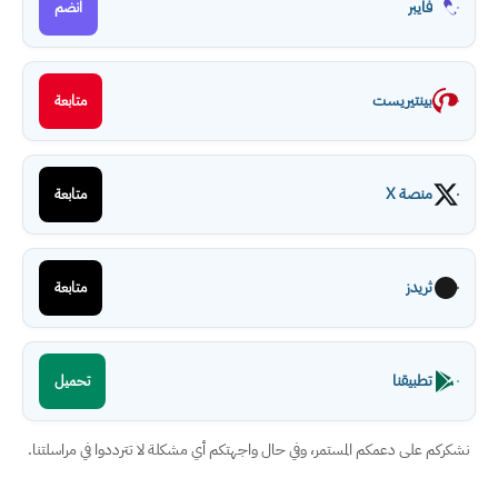
فايبر
انضم
بينتيريست
متابعة
منصة X
متابعة
ثريدز
متابعة
تطبيقنا
تحميل
نشكركم على دعمكم المستمر، وفي حال واجهتكم أي مشكلة لا تترددوا في مراسلتنا.