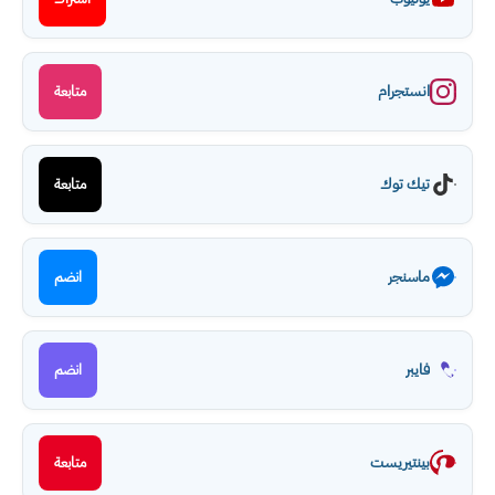
انستجرام
متابعة
تيك توك
متابعة
ماسنجر
انضم
فايبر
انضم
بينتيريست
متابعة