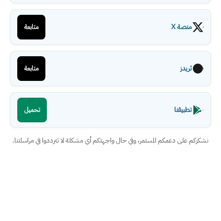
منصة X
متابعة
ثريدز
متابعة
تطبيقنا
تحميل
نشكركم على دعمكم المستمر، وفي حال واجهتكم أي مشكلة لا تترددوا في مراسلتنا.