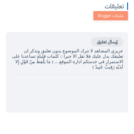
تعليقات
إرسال تعليق
عزيزي المشاهد لا تترك الموضوع بدون تعليق وتذكر ان
تعليقك يدل عليك فلا تقل الا خيرا :: كلمات قليلة تساعدنا على
الاستمرار في خدمتكم ادارة الموقع ... ( مَا يَلْفِظُ مِنْ قَوْلٍ إِلا
لَدَيْهِ رَقِيبٌ عَتِيدٌ )