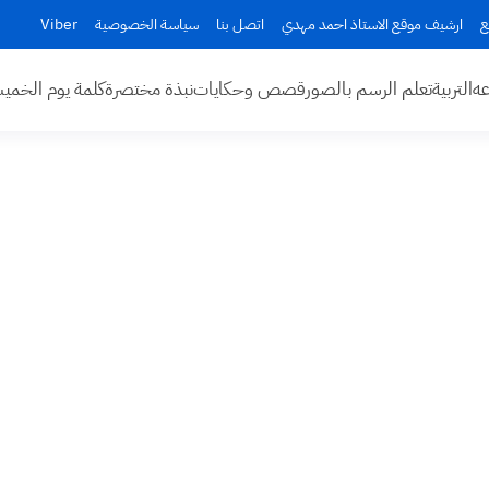
ع
ارشيف موقع الاستاذ احمد مهدي
اتصل بنا
سياسة الخصوصية
Viber
عه
التربية
تعلم الرسم بالصور
قصص وحكايات
نبذة مختصرة
كلمة يوم الخم