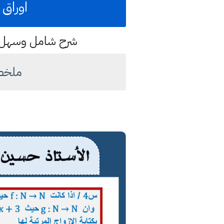
اوراق 
شرح شامل وسهل لت
ملخص 