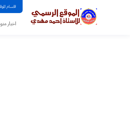
اقسام الموق
اخبار منو