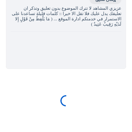
عزيزي المشاهد لا تترك الموضوع بدون تعليق وتذكر ان
تعليقك يدل عليك فلا تقل الا خيرا :: كلمات قليلة تساعدنا على
الاستمرار في خدمتكم ادارة الموقع ... ( مَا يَلْفِظُ مِنْ قَوْلٍ إِلا
لَدَيْهِ رَقِيبٌ عَتِيدٌ )