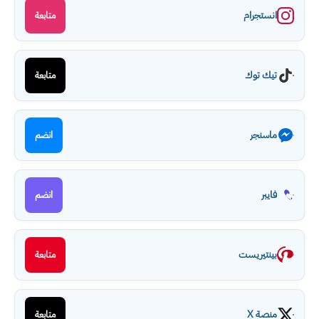
انستجرام
متابعة
تيك توك
متابعة
ماسنجر
انضم
فايبر
انضم
بينتيريست
متابعة
منصة X
متابعة