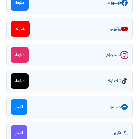
فيسبوك
متابعة
يوتيوب
اشتراك
انستجرام
متابعة
تيك توك
متابعة
ماسنجر
انضم
فايبر
انضم