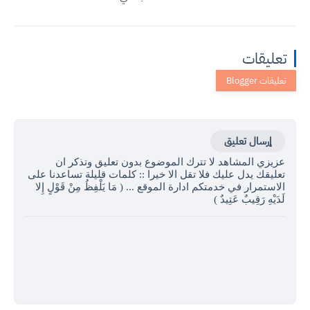
تعليقات
إرسال تعليق
عزيزي المشاهد لا تترك الموضوع بدون تعليق وتذكر ان
تعليقك يدل عليك فلا تقل الا خيرا :: كلمات قليلة تساعدنا على
الاستمرار في خدمتكم ادارة الموقع ... ( مَا يَلْفِظُ مِنْ قَوْلٍ إِلا
لَدَيْهِ رَقِيبٌ عَتِيدٌ )