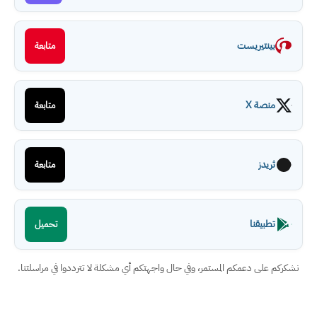
بينتيريست
متابعة
منصة X
متابعة
ثريدز
متابعة
تطبيقنا
تحميل
نشكركم على دعمكم المستمر، وفي حال واجهتكم أي مشكلة لا تترددوا في مراسلتنا.