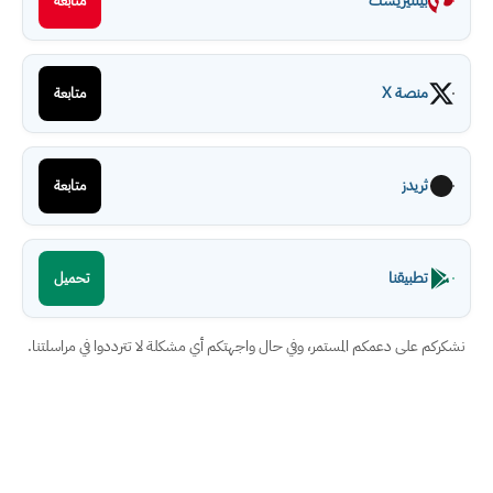
بينتيريست
متابعة
منصة X
متابعة
ثريدز
متابعة
تطبيقنا
تحميل
نشكركم على دعمكم المستمر، وفي حال واجهتكم أي مشكلة لا تترددوا في مراسلتنا.