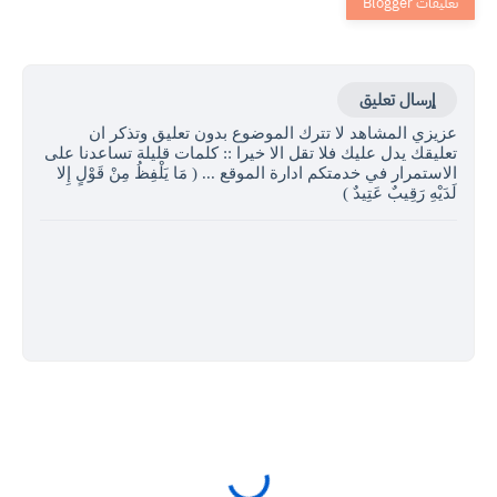
إرسال تعليق
عزيزي المشاهد لا تترك الموضوع بدون تعليق وتذكر ان
تعليقك يدل عليك فلا تقل الا خيرا :: كلمات قليلة تساعدنا على
الاستمرار في خدمتكم ادارة الموقع ... ( مَا يَلْفِظُ مِنْ قَوْلٍ إِلا
لَدَيْهِ رَقِيبٌ عَتِيدٌ )