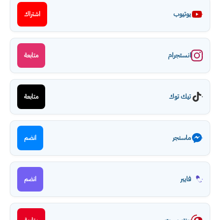
يوتيوب
اشتراك
انستجرام
متابعة
تيك توك
متابعة
ماسنجر
انضم
فايبر
انضم