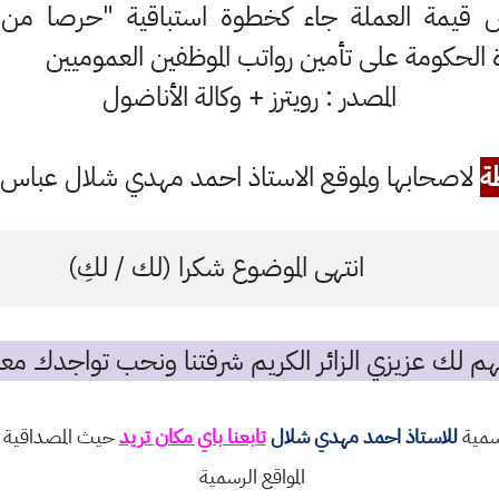
قيمة العملة جاء كخطوة استباقية "حرصا من ا
دة الحكومة على تأمين رواتب الموظفين العموميين
المصدر : رويترز + وكالة الأناضول
ة
لاصحابها ولموقع الاستاذ احمد مهدي شلال عباس ال
انتهى الموضوع شكرا (لك / لكِ)
م لك عزيزي الزائر الكريم شرفتنا ونحب تواجدك معن
رسمية
للاستاذ احمد مهدي شلال
تابعنا باي مكان تريد
حيث المصداقية و
المواقع الرسمية