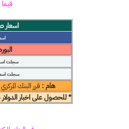
فيما 
اسعار صر
اسعار
البور
سجلت اسعار
سجلت اسعار
هام :
قرر البنك المركزي
* للحصول على اخبار الدولار 