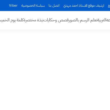
ع
ارشيف موقع الاستاذ احمد مهدي
اتصل بنا
سياسة الخصوصية
Viber
عه
التربية
تعلم الرسم بالصور
قصص وحكايات
نبذة مختصرة
كلمة يوم الخم