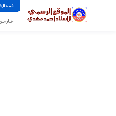
اقسام الموق
اخبار منو