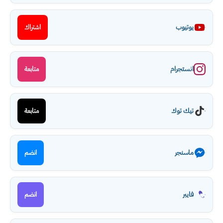
يوتيوب
اشتراك
انستجرام
متابعة
تيك توك
متابعة
ماسنجر
انضم
فايبر
انضم