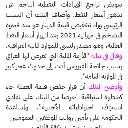
تعويض تراجع الإيرادات النفطية الناجم عن
تدهور أسعار النفط. وأضاف البنك أن السبب
الرئيسي وراء تخفيض قيمة الدينار هو سد فجوة
التضخم في ميزانية 2021 بعد انهيار أسعار النفط
العالمية، وهو مصدر رئيسي للموارد المالية العراقية.
وقال في بيانه
"الأزمة المالية التي تعرض لها العراق
بسبب جائحة الفيروس أدت إلى حدوث عجز كبير
في الموازنة العامة".
وأوضح البنك
أن قرار خفض قيمة العملة جاء
كخطوة استباقية "حرصا من البنك على تفادي
استنزاف احتياطياته الأجنبية"، ولمساعدة
الحكومة على تأمين رواتب الموظفين العموميين
المصدر : رويترز + وكالة الأناضول