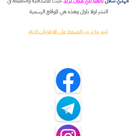
مهدي شلال
تابعنا باي مكان تريد
حيث المصداقية والحقيقة في
النشر اولا باول وهذه هي المواقع الرسمية
اختر ما تريد بالضغط على الايقونات ادناه