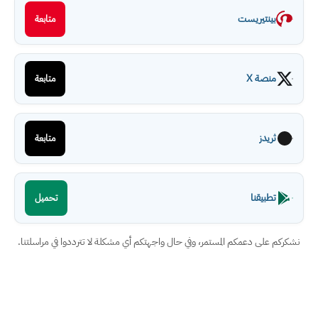
بينتيريست
متابعة
منصة X
متابعة
ثريدز
متابعة
تطبيقنا
تحميل
نشكركم على دعمكم المستمر، وفي حال واجهتكم أي مشكلة لا تترددوا في مراسلتنا.