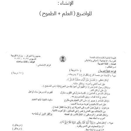
الإنشاء :
المواضيع ( العلم + الطموح )