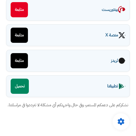
بينتيريست
متابعة
منصة X
متابعة
ثريدز
متابعة
تطبيقنا
تحميل
نشكركم على دعمكم المستمر، وفي حال واجهتكم أي مشكلة لا تترددوا في مراسلتنا.