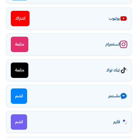
يوتيوب
اشتراك
انستجرام
متابعة
تيك توك
متابعة
ماسنجر
انضم
فايبر
انضم