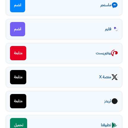
ماسنجر
انضم
فايبر
انضم
بينتيريست
متابعة
منصة X
متابعة
ثريدز
متابعة
تطبيقنا
تحميل