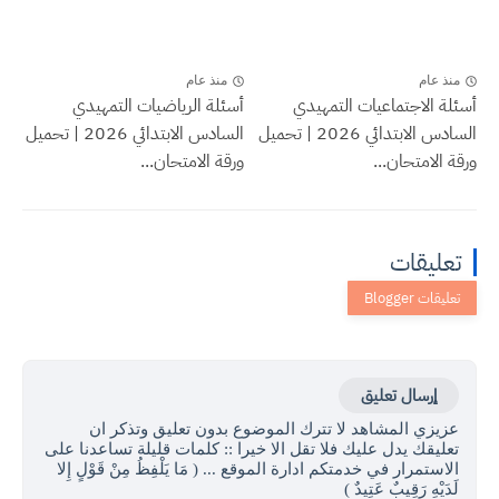
منذ عام
منذ عام
أسئلة الاجتماعيات التمهيدي
أسئلة الرياضيات التمهيدي
السادس الابتدائي 2026 | تحميل
السادس الابتدائي 2026 | تحميل
ورقة الامتحان...
ورقة الامتحان...
تعليقات
إرسال تعليق
عزيزي المشاهد لا تترك الموضوع بدون تعليق وتذكر ان
تعليقك يدل عليك فلا تقل الا خيرا :: كلمات قليلة تساعدنا على
الاستمرار في خدمتكم ادارة الموقع ... ( مَا يَلْفِظُ مِنْ قَوْلٍ إِلا
لَدَيْهِ رَقِيبٌ عَتِيدٌ )