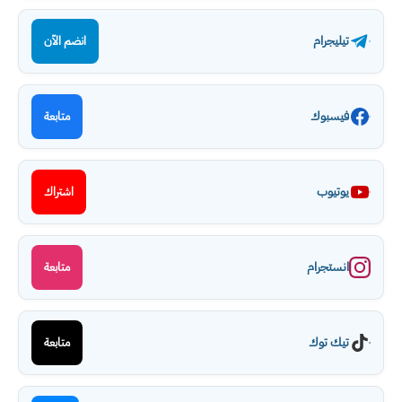
تيليجرام
انضم الآن
فيسبوك
متابعة
يوتيوب
اشتراك
انستجرام
متابعة
تيك توك
متابعة