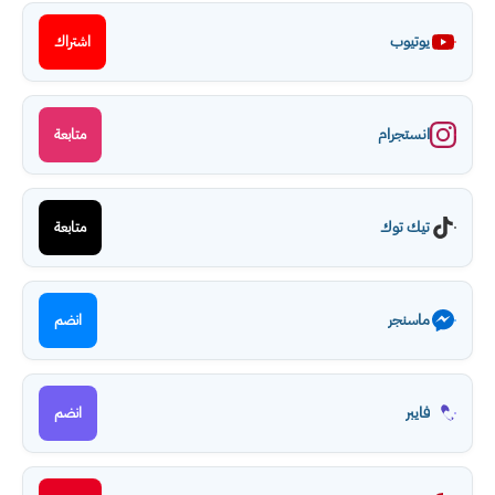
يوتيوب
اشتراك
انستجرام
متابعة
تيك توك
متابعة
ماسنجر
انضم
فايبر
انضم