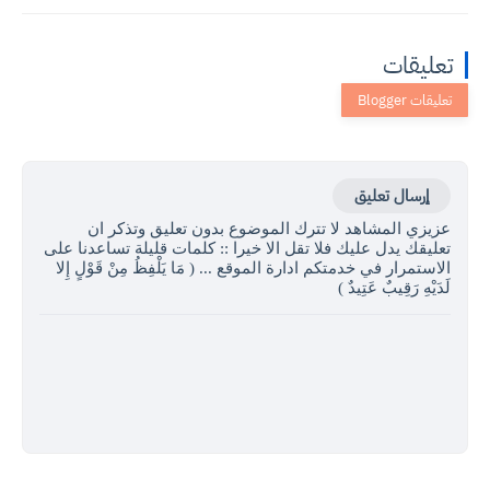
تعليقات
إرسال تعليق
عزيزي المشاهد لا تترك الموضوع بدون تعليق وتذكر ان
تعليقك يدل عليك فلا تقل الا خيرا :: كلمات قليلة تساعدنا على
الاستمرار في خدمتكم ادارة الموقع ... ( مَا يَلْفِظُ مِنْ قَوْلٍ إِلا
لَدَيْهِ رَقِيبٌ عَتِيدٌ )