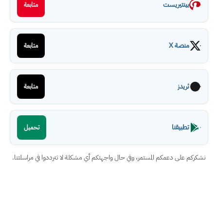
بينتيريست
متابعة
منصة X
متابعة
ثريدز
متابعة
تطبيقنا
تحميل
نشكركم على دعمكم المستمر، وفي حال واجهتكم أي مشكلة لا تترددوا في مراسلتنا.