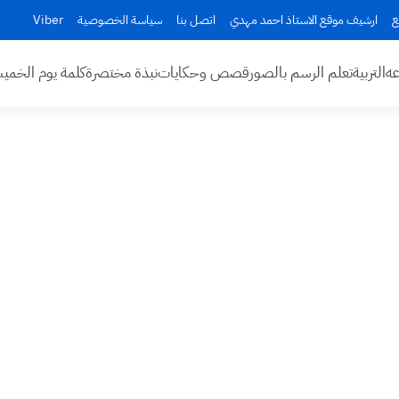
ع
ارشيف موقع الاستاذ احمد مهدي
اتصل بنا
سياسة الخصوصية
Viber
عه
التربية
تعلم الرسم بالصور
قصص وحكايات
نبذة مختصرة
كلمة يوم الخم