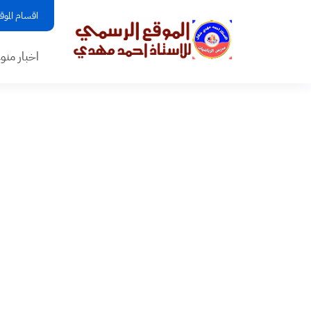
اقسام الموق
اخبار منو