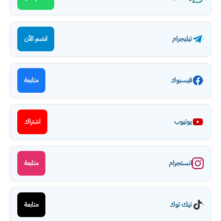
تيليجرام
انضم الآن
فيسبوك
متابعة
يوتيوب
اشتراك
انستجرام
متابعة
تيك توك
متابعة