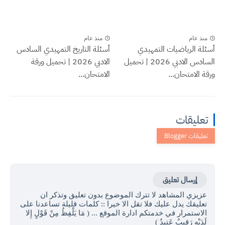
منذ عام
منذ عام
أسئلة الرياضيات التمهيدي
أسئلة التاريخ التمهيدي السادس
السادس الادبي 2026 | تحميل
الادبي 2026 | تحميل ورقة
ورقة الامتحان...
الامتحان...
تعليقات
إرسال تعليق
عزيزي المشاهد لا تترك الموضوع بدون تعليق وتذكر ان
تعليقك يدل عليك فلا تقل الا خيرا :: كلمات قليلة تساعدنا على
الاستمرار في خدمتكم ادارة الموقع ... ( مَا يَلْفِظُ مِنْ قَوْلٍ إِلا
لَدَيْهِ رَقِيبٌ عَتِيدٌ )