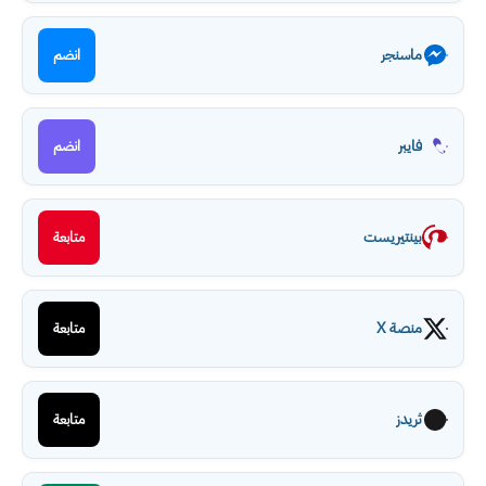
ماسنجر
انضم
فايبر
انضم
بينتيريست
متابعة
منصة X
متابعة
ثريدز
متابعة