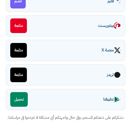
فايبر
انضم
بينتيريست
متابعة
منصة X
متابعة
ثريدز
متابعة
تطبيقنا
تحميل
نشكركم على دعمكم المستمر، وفي حال واجهتكم أي مشكلة لا تترددوا في مراسلتنا.