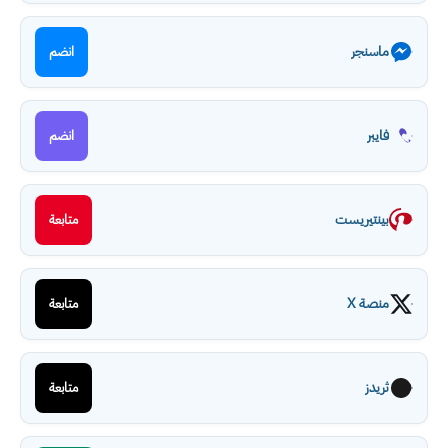
ماسنجر
انضم
فايبر
انضم
بينتيريست
متابعة
منصة X
متابعة
ثريدز
متابعة