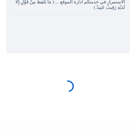
الاستمرار في خدمتكم ادارة الموقع ... ( مَا يَلْفِظُ مِنْ قَوْلٍ إِلا
لَدَيْهِ رَقِيبٌ عَتِيدٌ )