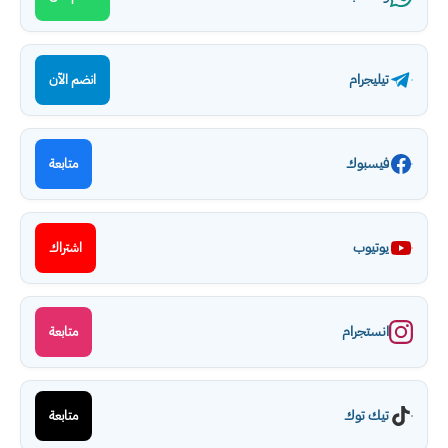
تيليجرام
انضم الآن
فيسبوك
متابعة
يوتيوب
اشتراك
انستجرام
متابعة
تيك توك
متابعة