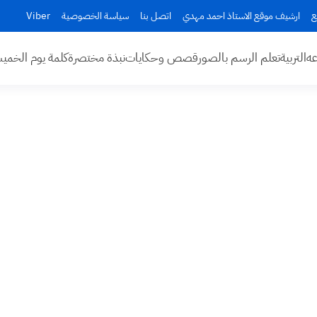
ع
ارشيف موقع الاستاذ احمد مهدي
اتصل بنا
سياسة الخصوصية
Viber
عه
التربية
تعلم الرسم بالصور
قصص وحكايات
نبذة مختصرة
كلمة يوم الخم