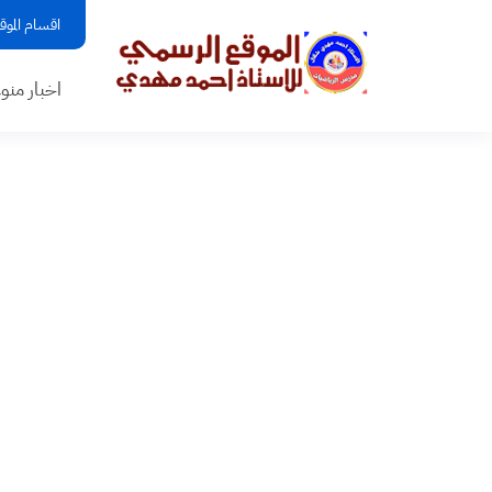
اقسام الموق
اخبار منو