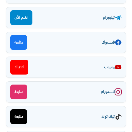
تيليجرام
انضم الآن
فيسبوك
متابعة
يوتيوب
اشتراك
انستجرام
متابعة
تيك توك
متابعة