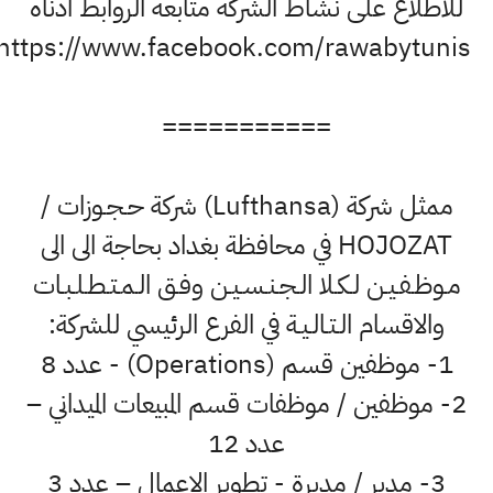
للاطلاع على نشاط الشركة متابعة الروابط ادناه
https://www.facebook.com/rawabytunis
===========
ممثل شركة (Lufthansa) شركة حـجـوزات /
HOJOZAT في محافظة بغداد بحاجة الى الى
مـوظـفـيـن لـكـلا الـجـنـسـيـن وفـق الـمـتـطـلـبـات
والاقسام الـتـالـيـة في الفرع الرئيسي للشركة:
1- موظفين قسم (Operations) - عدد 8
2- موظفين / موظفات قسم المبيعات الميداني –
عدد 12
3- مدير / مديرة - تطوير الاعمال – عدد 3