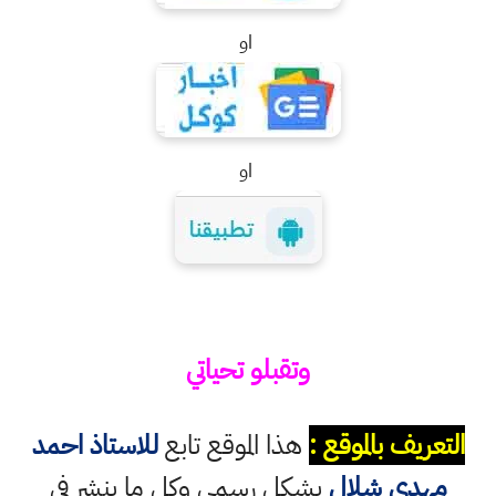
او
او
وتقبلو تحياتي
التعريف بالموقع :
هذا الموقع تابع
للاستاذ احمد
مهدي شلال
بشكل رسمي وكل ما ينشر في