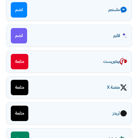
ماسنجر
انضم
فايبر
انضم
بينتيريست
متابعة
منصة X
متابعة
ثريدز
متابعة