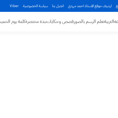
ع
ارشيف موقع الاستاذ احمد مهدي
اتصل بنا
سياسة الخصوصية
Viber
عه
التربية
تعلم الرسم بالصور
قصص وحكايات
نبذة مختصرة
كلمة يوم الخم