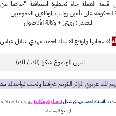
قيمة العملة جاء كخطوة استباقية "حرصا من ا
دة الحكومة على تأمين رواتب الموظفين العموميين
المصدر : رويترز + وكالة الأناضول
ة
لاصحابها ولموقع الاستاذ احمد مهدي شلال عباس ال
انتهى الموضوع شكرا (لك / لكِ)
م لك عزيزي الزائر الكريم شرفتنا ونحب تواجدك معن
رسمية
للاستاذ احمد مهدي شلال
تابعنا باي مكان تريد
حيث المصداقية و
المواقع الرسمية