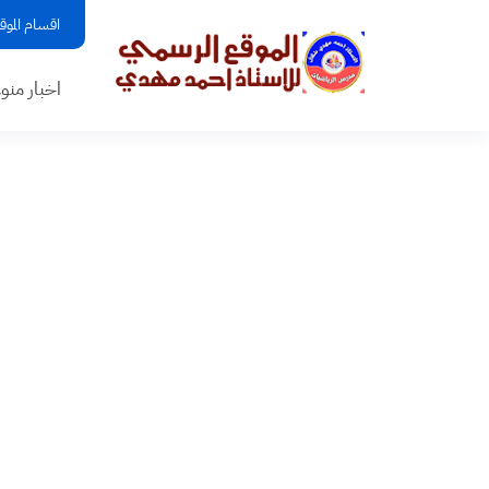
اقسام الموق
اخبار منو