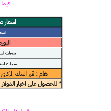
فيما 
اسعار صر
اسعار 
البور
سجلت اسعار
سجلت اسعار
هام :
قرر البنك المركزي
* للحصول على اخبار الدولار 