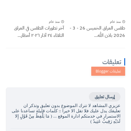
منذ عام
منذ عام
طقس العراق الخميس 26 - 3 -
آخر تطورات الطقس في العراق
2026 باذن الله...
الثلاثاء ٢٤ آذار ٢٠٢٦ أمطار...
تعليقات
إرسال تعليق
عزيزي المشاهد لا تترك الموضوع بدون تعليق وتذكر ان
تعليقك يدل عليك فلا تقل الا خيرا :: كلمات قليلة تساعدنا على
الاستمرار في خدمتكم ادارة الموقع ... ( مَا يَلْفِظُ مِنْ قَوْلٍ إِلا
لَدَيْهِ رَقِيبٌ عَتِيدٌ )