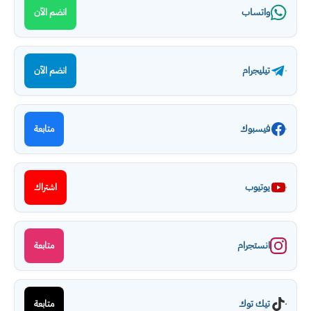
واتساب
انضم الآن
تيليجرام
انضم الآن
فيسبوك
متابعة
يوتيوب
اشتراك
انستجرام
متابعة
تيك توك
متابعة