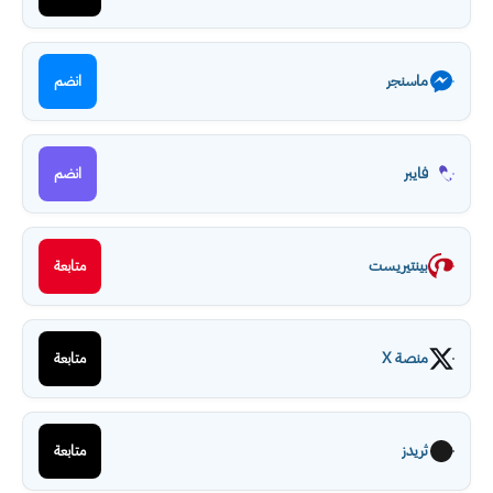
ماسنجر
انضم
فايبر
انضم
بينتيريست
متابعة
منصة X
متابعة
ثريدز
متابعة