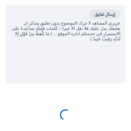
إرسال تعليق
عزيزي المشاهد لا تترك الموضوع بدون تعليق وتذكر ان
تعليقك يدل عليك فلا تقل الا خيرا :: كلمات قليلة تساعدنا على
الاستمرار في خدمتكم ادارة الموقع ... ( مَا يَلْفِظُ مِنْ قَوْلٍ إِلا
لَدَيْهِ رَقِيبٌ عَتِيدٌ )