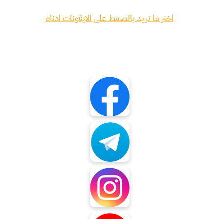
اختر ما تريد بالضغط على الايقونات ادناه