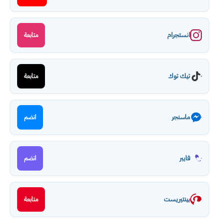
انستجرام
متابعة
تيك توك
متابعة
ماسنجر
انضم
فايبر
انضم
بينتيريست
متابعة