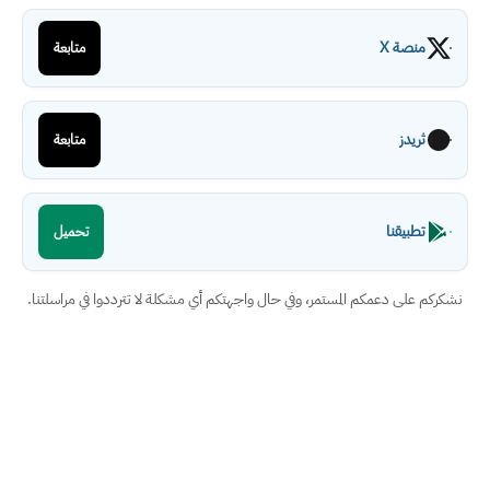
منصة X
متابعة
ثريدز
متابعة
تطبيقنا
تحميل
نشكركم على دعمكم المستمر، وفي حال واجهتكم أي مشكلة لا تترددوا في مراسلتنا.