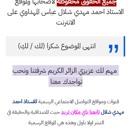
جميع الحقوق محفوظة
لاصحابها ولموقع
الاستاذ احمد مهدي شلال عباس المهداوي على
الانترنت
انتهى الموضوع شكرا (لك / لكِ)
مهم لك عزيزي الزائر الكريم شرفتنا ونحب
تواجدك معنا
قنوات ومواقع التواصل الاجتماعي الرسمية
للاستاذ احمد
مهدي شلال
تابعنا باي مكان تريد
حيث المصداقية والحقيقة في
النشر اولا باول وهذه هي المواقع الرسمية