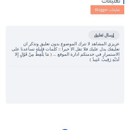
تعليقات
إرسال تعليق
عزيزي المشاهد لا تترك الموضوع بدون تعليق وتذكر ان
تعليقك يدل عليك فلا تقل الا خيرا :: كلمات قليلة تساعدنا على
الاستمرار في خدمتكم ادارة الموقع ... ( مَا يَلْفِظُ مِنْ قَوْلٍ إِلا
لَدَيْهِ رَقِيبٌ عَتِيدٌ )