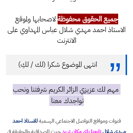
جميع الحقوق محفوظة
لاصحابها ولموقع
الاستاذ احمد مهدي شلال عباس المهداوي على
الانترنت
انتهى الموضوع شكرا (لك / لكِ)
مهم لك عزيزي الزائر الكريم شرفتنا ونحب
تواجدك معنا
قنوات ومواقع التواصل الاجتماعي الرسمية
للاستاذ احمد
مهدي شلال
تابعنا باي مكان تريد
حيث المصداقية والحقيقة في