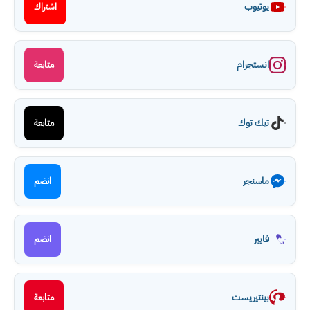
يوتيوب
اشتراك
انستجرام
متابعة
تيك توك
متابعة
ماسنجر
انضم
فايبر
انضم
بينتيريست
متابعة