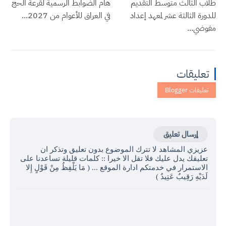
طلاب الثالث متوسط التقديم
هام الضوابط الرسمية لقرعة الحج
للدورة الثالثة عشر لمعهد إعداد
في العراق للأعوام من 2027...
مفوضي...
تعليقات
إرسال تعليق
عزيزي المشاهد لا تترك الموضوع بدون تعليق وتذكر ان
تعليقك يدل عليك فلا تقل الا خيرا :: كلمات قليلة تساعدنا على
الاستمرار في خدمتكم ادارة الموقع ... ( مَا يَلْفِظُ مِنْ قَوْلٍ إِلا
لَدَيْهِ رَقِيبٌ عَتِيدٌ )