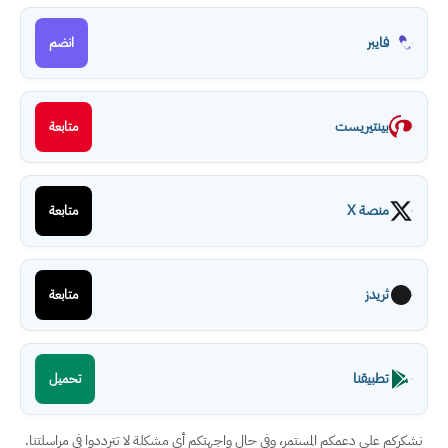
فايبر
انضم
بينتيريست
متابعة
منصة X
متابعة
ثريدز
متابعة
تطبيقنا
تحميل
نشكركم على دعمكم المستمر، وفي حال واجهتكم أي مشكلة لا تترددوا في مراسلتنا.