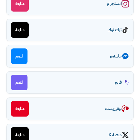
انستجرام
متابعة
تيك توك
متابعة
ماسنجر
انضم
فايبر
انضم
بينتيريست
متابعة
منصة X
متابعة