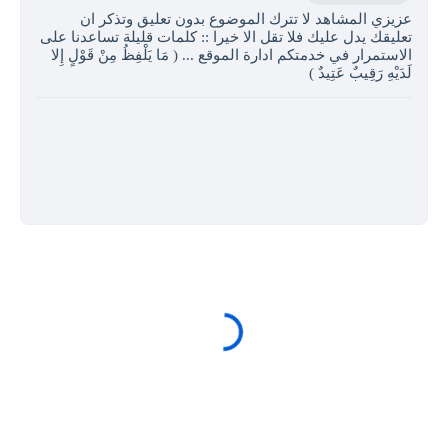
عزيزي المشاهد لا تترك الموضوع بدون تعليق وتذكر ان
تعليقك يدل عليك فلا تقل الا خيرا :: كلمات قليلة تساعدنا على
الاستمرار في خدمتكم ادارة الموقع ... ( مَا يَلْفِظُ مِنْ قَوْلٍ إِلا
لَدَيْهِ رَقِيبٌ عَتِيدٌ )