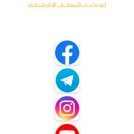
اختر ما تريد بالضغط على الايقونات ادناه