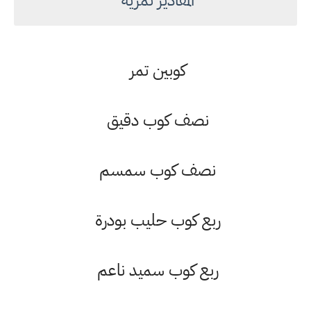
كوبين تمر
نصف كوب دقيق
نصف كوب سمسم
ربع كوب حليب بودرة
ربع كوب سميد ناعم