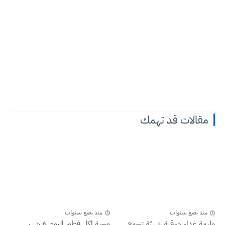
مقالات قد تهمك
منذ بضع سنوات
منذ بضع سنوات
وليمة غداء شرقية شهيّة تجمع
وجبة اكل فطور اليوم 6 شهر