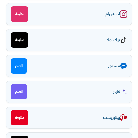
انستجرام
متابعة
تيك توك
متابعة
ماسنجر
انضم
فايبر
انضم
بينتيريست
متابعة