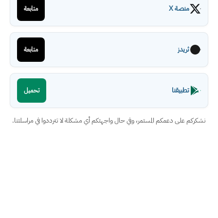
منصة X
متابعة
ثريدز
متابعة
تطبيقنا
تحميل
نشكركم على دعمكم المستمر، وفي حال واجهتكم أي مشكلة لا تترددوا في مراسلتنا.