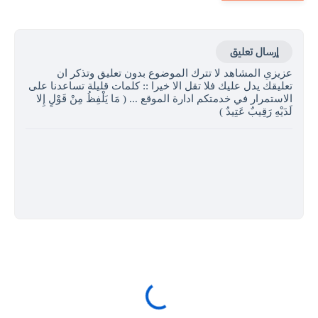
إرسال تعليق
عزيزي المشاهد لا تترك الموضوع بدون تعليق وتذكر ان
تعليقك يدل عليك فلا تقل الا خيرا :: كلمات قليلة تساعدنا على
الاستمرار في خدمتكم ادارة الموقع ... ( مَا يَلْفِظُ مِنْ قَوْلٍ إِلا
لَدَيْهِ رَقِيبٌ عَتِيدٌ )