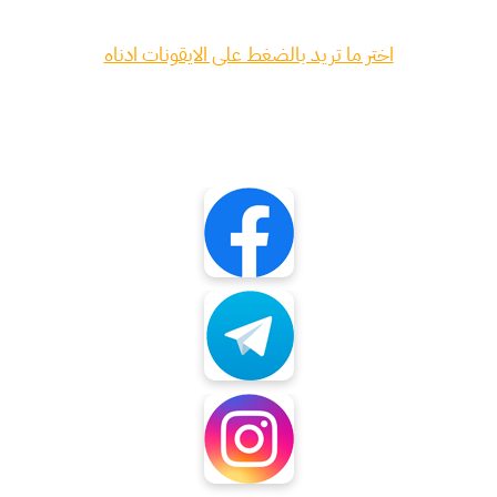
اختر ما تريد بالضغط على الايقونات ادناه