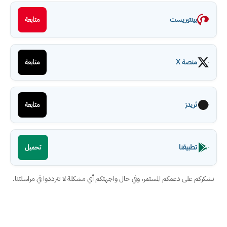
بينتيريست
متابعة
منصة X
متابعة
ثريدز
متابعة
تطبيقنا
تحميل
نشكركم على دعمكم المستمر، وفي حال واجهتكم أي مشكلة لا تترددوا في مراسلتنا.