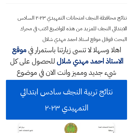
نتائج محافظة النجف امتحانات التمهيدي ٢٠٢٣ السادس
الابتدائي النجف للمزيد من هذه المواضيع اكتب في محرك
البحث قوقل موقع استاذ احمد مهدي شلال
اهلا وسهلا
لا تنسى زيارتنا باستمرار في
موقع
الاستاذ احمد مهدي شلال
للحصول على كل
شيء جديد ومميز وانت الان في موضوع
نتائج تربية النجف سادس ابتدائي
التمهيدي ٢٠٢٣