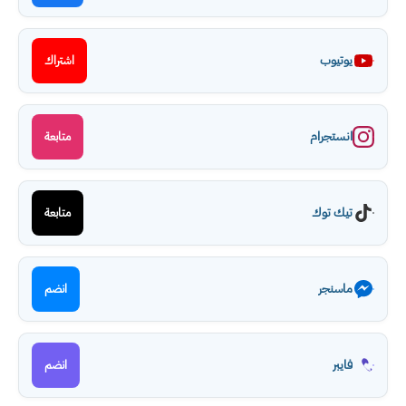
يوتيوب
اشتراك
انستجرام
متابعة
تيك توك
متابعة
ماسنجر
انضم
فايبر
انضم