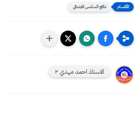
نتائج السادس الابتدائي
الاستاذ احمد مهدي ٢