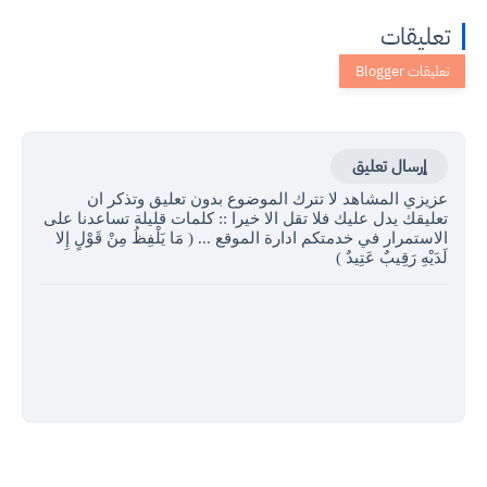
تعليقات
إرسال تعليق
عزيزي المشاهد لا تترك الموضوع بدون تعليق وتذكر ان
تعليقك يدل عليك فلا تقل الا خيرا :: كلمات قليلة تساعدنا على
الاستمرار في خدمتكم ادارة الموقع ... ( مَا يَلْفِظُ مِنْ قَوْلٍ إِلا
لَدَيْهِ رَقِيبٌ عَتِيدٌ )