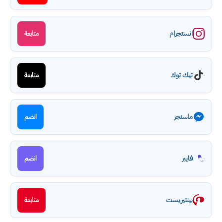
انستجرام
متابعة
تيك توك
متابعة
ماسنجر
انضم
فايبر
انضم
بينتيريست
متابعة