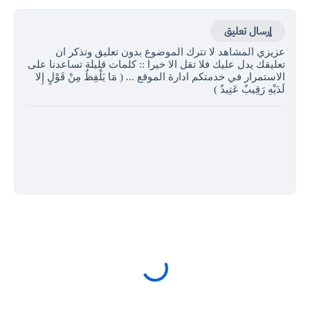
إرسال تعليق
عزيزي المشاهد لا تترك الموضوع بدون تعليق وتذكر ان
تعليقك يدل عليك فلا تقل الا خيرا :: كلمات قليلة تساعدنا على
الاستمرار في خدمتكم ادارة الموقع ... ( مَا يَلْفِظُ مِنْ قَوْلٍ إِلا
لَدَيْهِ رَقِيبٌ عَتِيدٌ )