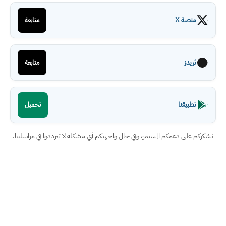
منصة X
متابعة
ثريدز
متابعة
تطبيقنا
تحميل
نشكركم على دعمكم المستمر، وفي حال واجهتكم أي مشكلة لا تترددوا في مراسلتنا.