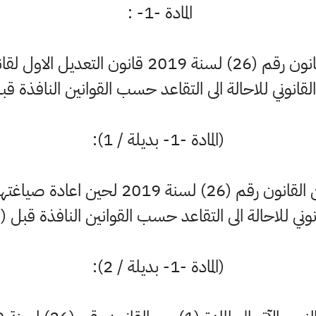
المادة -1- :
(المادة -1- بديلة / 1):
ايقاف العمل بالمادة (1) من القانون رقم (26
للاحالة الى التقاعد حسب القوانين النافذة قبل (31/12/2019).
(المادة -1- بديلة / 2):