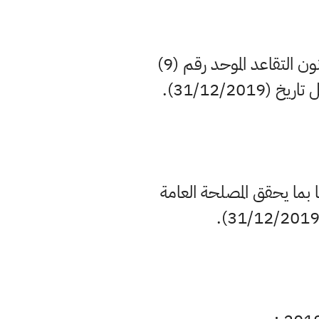
يلغى نص المادة (1) من القانون رقم (26) لسنة 2019 قانون التعديل الاول لقانون التقاعد الموحد رقم (9)
) لسنة 2019 لحين اعادة صياغتها بما يحقق المصلحة العامة