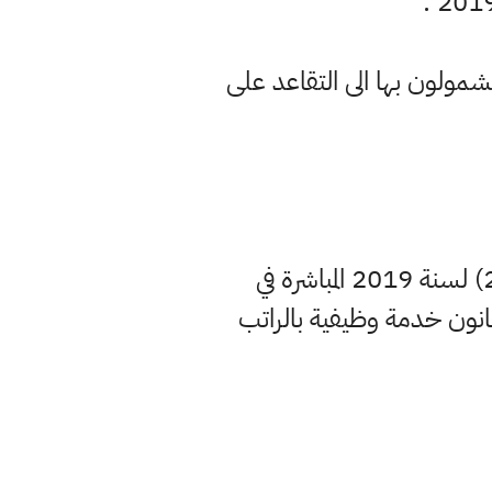
شمولون بها الى التقاعد على
للموظفين الذين تم احالتهم الى التقاعد بموجب المادة (1) من القانون رقم (26) لسنة 2019 المباشرة في
انون خدمة وظيفية بالراتب