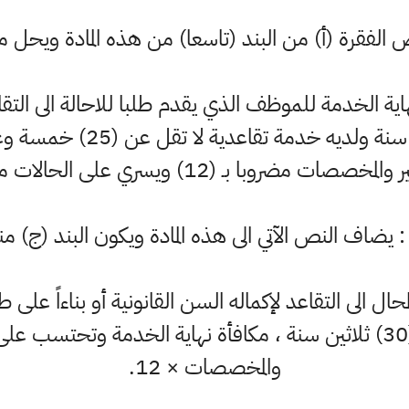
ص الفقرة (أ) من البند (تاسعا) من هذه المادة ويحل مح
أشهر بعد اكماله سن (60) سن
ـ (12) ويسري على الحالات من تاريخ (1/1/2020).
ا : يضاف النص الآتي الى هذه المادة ويكون البند (ج) من
ل الى التقاعد لإكماله السن القانونية أو بناءاً على 
خدمة تقاعدية لا تقل عن (30) ثلاثين سنة ، مكافأة نهاية الخدمة و
والمخصصات × 12.