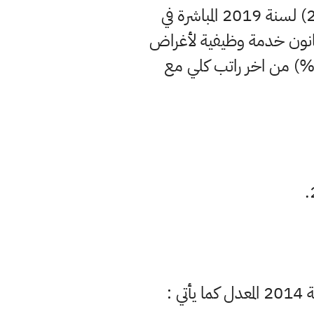
للموظفين الذين تم احالتهم الى التقاعد بموجب المادة (1) من القانون رقم (26) لسنة 2019 المباشرة في
قانون خدمة وظيفية لأغراض
لراتب والعلاوة والترفيع والتقاعد ويمنحون عن مدة الانقطاع راتبا مقداره (80%) من اخر راتب كلي مع