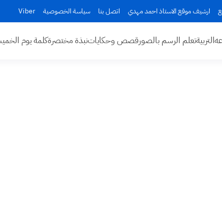
ع
ارشيف موقع الاستاذ احمد مهدي
اتصل بنا
سياسة الخصوصية
Viber
عه
التربية
تعلم الرسم بالصور
قصص وحكايات
نبذة مختصرة
كلمة يوم الخم