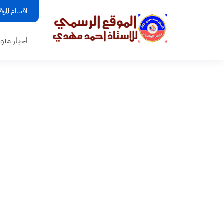
اقسام الموق
اخبار منو