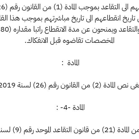
اريخ انقطاعهم الى تاريخ مباشرتهم بموجب هذا ال
ا
المخصصات تقاضوه قبل الانفكاك.
المادة :
نص المادة (2) من القانون رقم (26) لسنة 2019.
المادة -4- :
لسنة 2014 المعدل كما يأتي :