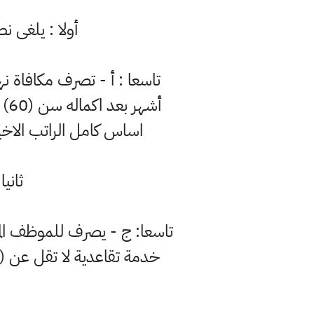
أولا : يلغى ن
اساس كامل الراتب الاخير والمخصصات مضروبا ب
ثاني
تاسعا: ج - يصرف للموظف المحا